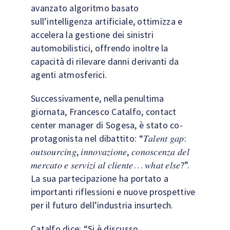
avanzato algoritmo basato
sull’intelligenza artificiale, ottimizza e
accelera la gestione dei sinistri
automobilistici, offrendo inoltre la
capacità di rilevare danni derivanti da
agenti atmosferici.
Successivamente, nella penultima
giornata, Francesco Catalfo, contact
center manager di Sogesa, è stato co-
protagonista nel dibattito: “𝑇𝑎𝑙𝑒𝑛𝑡 𝑔𝑎𝑝:
𝑜𝑢𝑡𝑠𝑜𝑢𝑟𝑐𝑖𝑛𝑔, 𝑖𝑛𝑛𝑜𝑣𝑎𝑧𝑖𝑜𝑛𝑒, 𝑐𝑜𝑛𝑜𝑠𝑐𝑒𝑛𝑧𝑎 𝑑𝑒𝑙
𝑚𝑒𝑟𝑐𝑎𝑡𝑜 𝑒 𝑠𝑒𝑟𝑣𝑖𝑧𝑖 𝑎𝑙 𝑐𝑙𝑖𝑒𝑛𝑡𝑒… 𝑤ℎ𝑎𝑡 𝑒𝑙𝑠𝑒?”.
La sua partecipazione ha portato a
importanti riflessioni e nuove prospettive
per il futuro dell’industria insurtech.
Catalfo dice: “Si è discusso