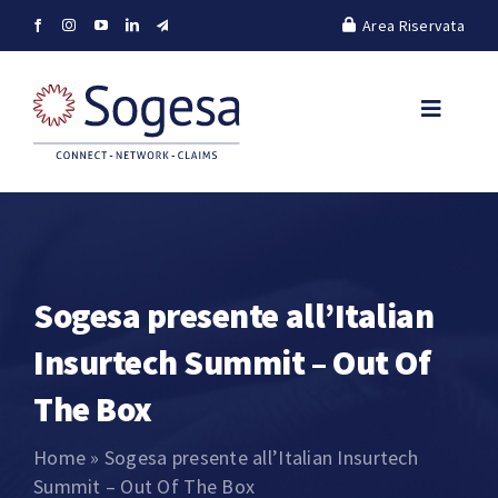
Salta
Area Riservata
al
contenuto
Toggle
Navigat
Company
Units
Sogesa presente all’Italian
Plus
Insurtech Summit – Out Of
Green
The Box
Home
»
Sogesa presente all’Italian Insurtech
Humans & job
Summit – Out Of The Box