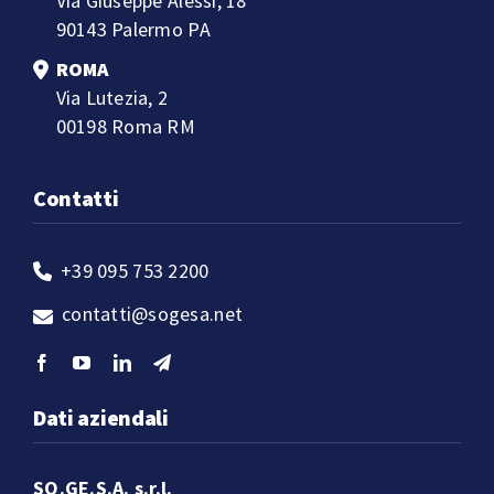
Via Giuseppe Alessi, 18
90143 Palermo PA
ROMA
Via Lutezia, 2
00198 Roma RM
Contatti
+39 095 753 2200
contatti@sogesa.net
Dati aziendali
SO.GE.S.A. s.r.l.