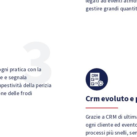
legati ad eventi atmo
gestire grandi quanti
gni pratica con la
se e segnala
pestività della perizia
ne delle frodi
Crm evoluto e 
Grazie a CRM di ultim
ogni cliente ed event
processi più snelli, s