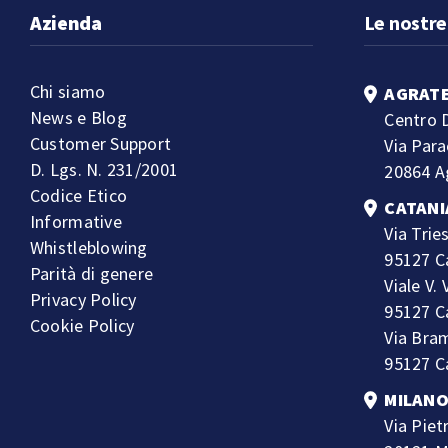
Azienda
Le nostre
Chi siamo
AGRATE
News e Blog
Centro D
Customer Support
Via Para
D. Lgs. N. 231/2001
20864 A
Codice Etico
CATANI
Informative
Via Trie
Whistleblowing
95127 C
Parità di genere
Viale V.
Privacy Policy
95127 C
Cookie Policy
Via Bra
95127 C
MILAN
Via Piet