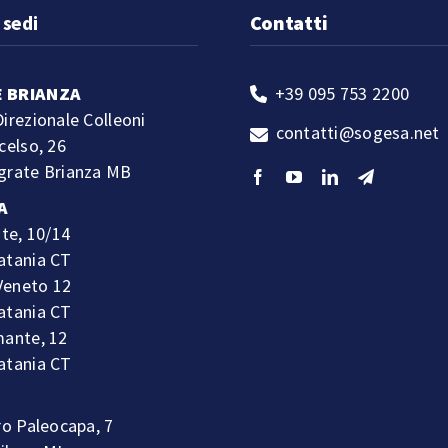
 sedi
Contatti
 BRIANZA
+39 095 753 2200
irezionale Colleoni
contatti@sogesa.net
celso, 26
grate Brianza MB
A
ste, 10/14
atania CT
 Veneto 12
atania CT
mante, 12
atania CT
O
ro Paleocapa, 7