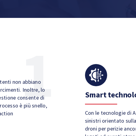
 utenti non abbiano
arcimenti. Inoltre, lo
Smart technolo
estione consente di
processo è più snello,
Con le tecnologie di 
action
sinistri orientato sul
droni per perizie ancor